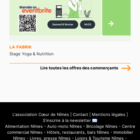
LA FABRIK
Stage Yoga & Nutrition
Lire toutes les offres des commerçants
L'association Cœur de Nîmes
|
Contact
|
Mentions légales
|
S'inscrire à la newsletter
Alimentation Nîmes
-
Auto-moto Nîmes
-
Bricolage Nîmes
-
Centre
commercial Nîmes
-
Hôtels, restaurants, bars Nîmes
-
Immobilier
Nîmes
-
Livres, presse Nîmes
-
Loisirs & Tourisme Nîmes
-