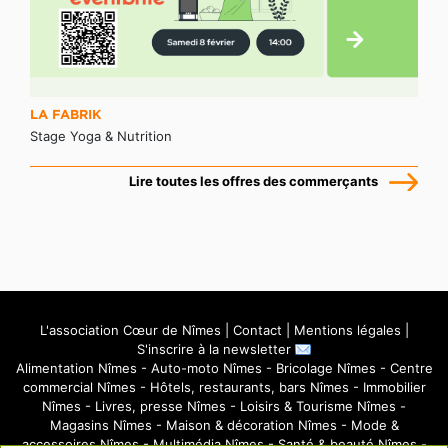
LA FABRIK
Stage Yoga & Nutrition
Lire toutes les offres des commerçants
L'association Cœur de Nîmes
|
Contact
|
Mentions légales
|
S'inscrire à la newsletter
Alimentation Nîmes
-
Auto-moto Nîmes
-
Bricolage Nîmes
-
Centre
commercial Nîmes
-
Hôtels, restaurants, bars Nîmes
-
Immobilier
Nîmes
-
Livres, presse Nîmes
-
Loisirs & Tourisme Nîmes
-
Magasins Nîmes
-
Maison & décoration Nîmes
-
Mode &
accessoires Nîmes
-
Multimédia Nîmes
-
Santé & beauté Nîmes
-