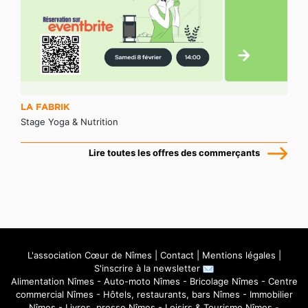
LA FABRIK
Stage Yoga & Nutrition
Lire toutes les offres des commerçants
L'association Cœur de Nîmes
|
Contact
|
Mentions légales
|
S'inscrire à la newsletter
Alimentation Nîmes
-
Auto-moto Nîmes
-
Bricolage Nîmes
-
Centre
commercial Nîmes
-
Hôtels, restaurants, bars Nîmes
-
Immobilier
Nîmes
-
Livres, presse Nîmes
-
Loisirs & Tourisme Nîmes
-