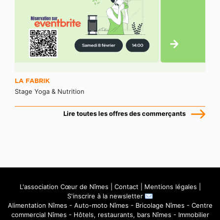
LA FABRIK
Stage Yoga & Nutrition
Lire toutes les offres des commerçants
L'association Cœur de Nîmes
|
Contact
|
Mentions légales
|
S'inscrire à la newsletter
Alimentation Nîmes
-
Auto-moto Nîmes
-
Bricolage Nîmes
-
Centre
commercial Nîmes
-
Hôtels, restaurants, bars Nîmes
-
Immobilier