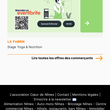
LA FABRIK
Stage Yoga & Nutrition
Lire toutes les offres des commerçants
L'association Cœur de Nîmes
|
Contact
|
Mentions légales
|
S'inscrire à la newsletter
Alimentation Nîmes
-
Auto-moto Nîmes
-
Bricolage Nîmes
-
Centre
commercial Nîmes
-
Hôtels, restaurants, bars Nîmes
-
Immobilier