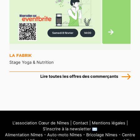
LA FABRIK
Stage Yoga & Nutrition
Lire toutes les offres des commerçants
L'association Cœur de Nîmes
|
Contact
|
Mentions légales
|
S'inscrire à la newsletter
Alimentation Nîmes
-
Auto-moto Nîmes
-
Bricolage Nîmes
-
Centre