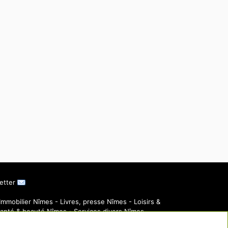
letter
Immobilier Nîmes
-
Livres, presse Nîmes
-
Loisirs &
anté & beauté Nîmes
-
Services divers Nîmes