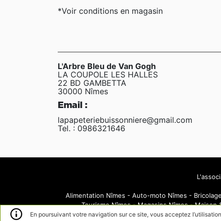
*Voir conditions en magasin
L'Arbre Bleu de Van Gogh
LA COUPOLE LES HALLES
22 BD GAMBETTA
30000 Nîmes
Email :
lapapeteriebuissonniere@gmail.com
Tel. : 0986321646
L'assoc
Alimentation Nîmes
-
Auto-moto Nîmes
-
Bricolag
Tourisme Nîmes
-
Magasins Nîmes
-
Maison 
En poursuivant votre navigation sur ce site, vous acceptez l’utilisatio